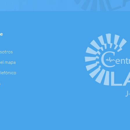
te
osotros
 el mapa
elefónico
s