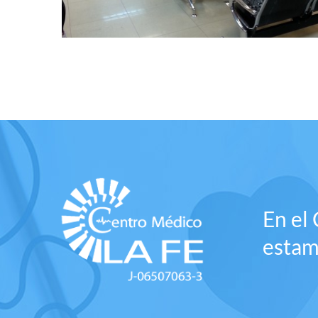
En el
estam