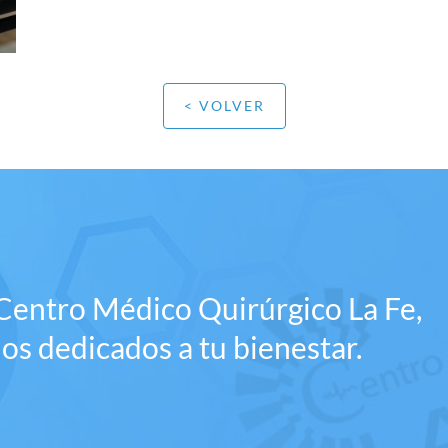
< VOLVER
 Centro Médico Quirúrgico La Fe,
os dedicados a tu bienestar.