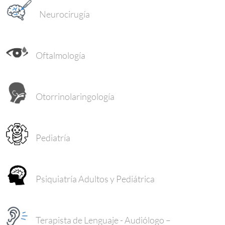
Neurocirugía
Oftalmología
Otorrinolaringología
Pediatría
Psiquiatría Adultos y Pediátrica
Terapista de Lenguaje - Audiólogo –