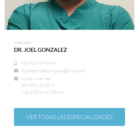
CIRUGÍA
DR. JOEL GONZALEZ
+58.426.8876468
drjoelgonzalezcirujano@gmail.com
Lunes a Viernes
de 9:00 a 12:00 m
y de 2:00 pm a 5:00 pm
VER TODAS LAS ESPECIALIDADES