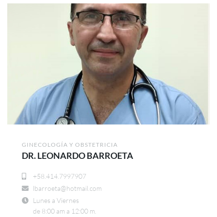
GINECOLOGÍA Y OBSTETRICIA
DR. LEONARDO BARROETA
+58.414.7997907
lbarroeta@hotmail.com
Lunes a Viernes
de 8:00 am a 12:00 m.