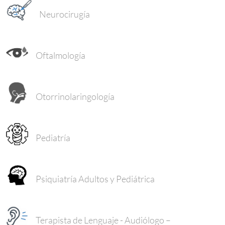
Neurocirugía
Oftalmología
Otorrinolaringología
Pediatría
Psiquiatría Adultos y Pediátrica
Terapista de Lenguaje - Audiólogo –