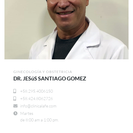
GINECOLOGÍA Y OBSTETRICIA
DR. JESúS SANTIAGO GOMEZ
+58.295.4006150
+58.424.8062726
info@clinicalafe.com
Martes
de 8:00 am a 1:00 pm.